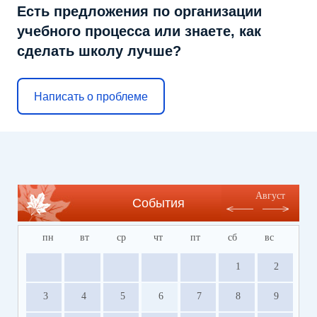
Есть предложения по организации
учебного процесса или знаете, как
сделать школу лучше?
Написать о проблеме
Август
События
пн
вт
ср
чт
пт
сб
вс
1
2
3
4
5
6
7
8
9