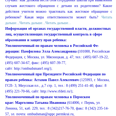
случаях? Как должны вести себя сотрудники школы при выявлении
случаев жестокого обращения с детьми их родителями? Какие
действия учителя можно трактовать как жестокое обращение с
ребенком? Какая мера ответственности может быть?
Читать
дальше..
.
Читать дальше..
.
Читать дальше...
Информация об органах государственной власти, должностных
лиц, осуществляющих государственный контроль в сфере
образования и защиту прав ребенка:
Уполномоченный по правам человека в Российской Фе­
дерации:
Памфилова Элла Алек­сандровна
(
101000, Рос­сийская
Феде­рация, г, Москва, ул. Мясницкая, д. 47; тел.: (495) 607-19-22,
(495) 607-34-67, факс: (495) 607-39-77,
сайт:
http://ombudsmanrf.org/
);
Уполномоченный при Президенте Российской Феде­рации по
правам ребенка:
Астахов Павел Алексеевич
(125993, г. Москва,
ГСП- 3, Миусская пл., д.7 стр. 1, тел.: 8 (499) 251-41-40, факс: 8
(495) 221-70-66,
сайт:
http://www.rfdeti.ru/
);
Уполномоченный по правам человека в Пермском
крае: Марголина Татьяна Ивановна
(614006, г. Пермь, ул.
Ленина, 51, каб. 229, тел.: 8 (342)217-76-70, факс: 8 (342) 235-14-
57, эл. почта:
ombudsman@uppc.permkrai.ru
,