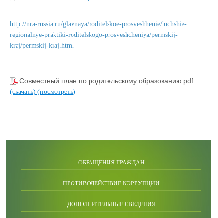
http://nra-russia.ru/glavnaya/roditelskoe-prosveshhenie/luchshie-
regionalnye-praktiki-roditelskogo-prosveshcheniya/permskij-
kraj/permskij-kraj.html
Совместный план по родительскому образованию.pdf
(скачать)
(посмотреть)
ОБРАЩЕНИЯ ГРАЖДАН
ПРОТИВОДЕЙСТВИЕ КОРРУПЦИИ
ДОПОЛНИТЕЛЬНЫЕ СВЕДЕНИЯ