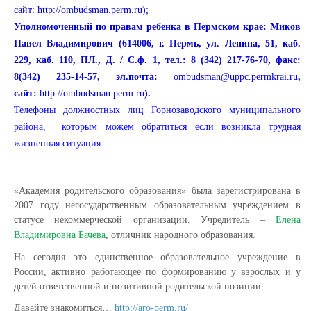
сайт:
http://ombudsman.perm.ru
);
Уполномоченный по правам ребенка в Пермском крае:
Миков
Па­вел Влади­мирович
(614006, г. Пермь, ул. Ленина, 51, каб.
229, каб. 110, ПЛ., Д. / С.ф. 1, тел.: 8 (342) 217-76-70, факс:
8(342) 235-14-57, эл.почта:
ombudsman@uppc.permkrai.ru
,
сайт:
http://ombudsman.perm.ru
).
Телефоны должностных лиц Горнозаводского муниципального
района, которым можем обратиться если возникла трудная
жизненная ситуация
«Академия родительского образования» была зарегистрирована в
2007 году
н
егосударст
венным образовательным учреждением в
статусе некоммерческой организации. Учр
е
дитель –
Елена
Владимировна Бачева
,
от
личник народного образования.
На сегодня это единственное образовательное учреждение в
России, активно работающее
по
форми
рова
нию у взрослых и у
детей ответственной и позитивной родительской позиции.
Д
авайте знакомиться…
http://aro-perm.ru/