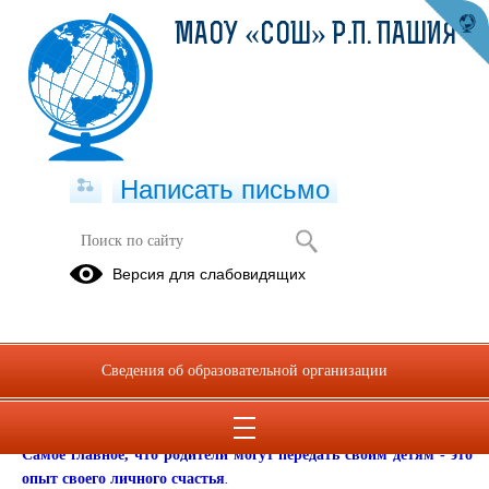
МАОУ «СОШ» Р.П. ПАШИЯ
Написать письмо
Социально-психологическая служба
Версия для слабовидящих
Информация для родителей
.
7-я - семья – это «семь членов семьи и я – как глава семейства». Но
что же тогда значит это слово – семья? Это ТЫ, МАМА, ПАПА,
Сведения об образовательной организации
БАБУШКА со стороны мамы, ДЕДУШКА со стороны мамы,
БАБУШКА со стороны папы и ДЕДУШКА со стороны папы, это
братья и сестры, тети и дяди.
Самое главное, что родители могут передать своим детям - это
опыт своего личного счастья
.