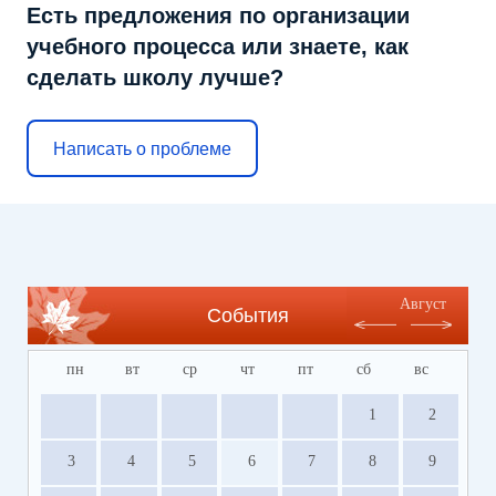
Есть предложения по организации
учебного процесса или знаете, как
сделать школу лучше?
Написать о проблеме
Август
События
пн
вт
ср
чт
пт
сб
вс
1
2
3
4
5
6
7
8
9